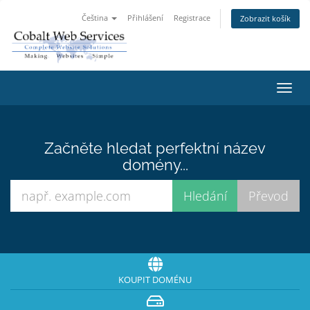
Čeština
Přihlášení
Registrace
Zobrazit košík
Přep
navig
Začněte hledat perfektní název
domény...
KOUPIT DOMÉNU