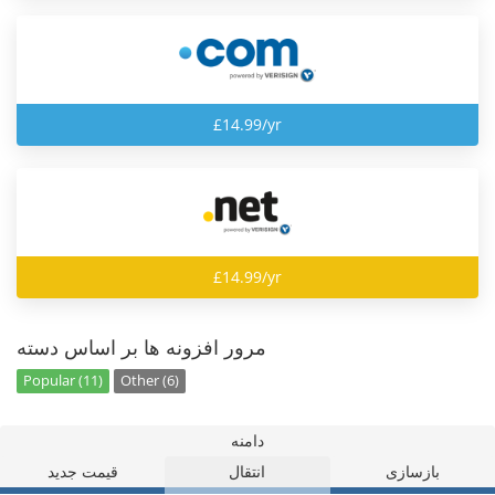
£14.99/yr
£14.99/yr
مرور افزونه ها بر اساس دسته
Popular (11)
Other (6)
دامنه
بازسازی
انتقال
قیمت جدید